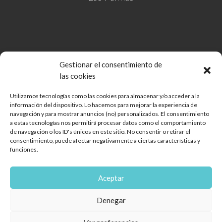
Gestionar el consentimiento de
las cookies
Utilizamos tecnologías como las cookies para almacenar y/o acceder a la
información del dispositivo. Lo hacemos para mejorar la experiencia de
Comunidad de Bienes Open Mall Lanzarote CB
navegación y para mostrar anuncios (no) personalizados. El consentimiento
Aviso legal
a estas tecnologías nos permitirá procesar datos como el comportamiento
de navegación o los ID's únicos en este sitio. No consentir o retirar el
Política de cookies
consentimiento, puede afectar negativamente a ciertas características y
Protección de Datos
funciones.
Reglamento de mascotas
Diseño web
Aceptar
Encuéntranos
Denegar