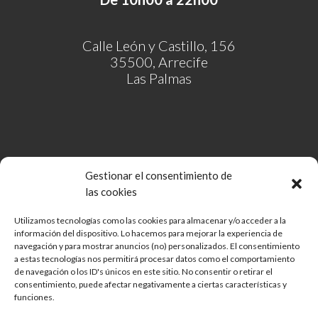
Calle León y Castillo, 156
35500, Arrecife
Las Palmas
Gestionar el consentimiento de
las cookies
Utilizamos tecnologías como las cookies para almacenar y/o acceder a la
información del dispositivo. Lo hacemos para mejorar la experiencia de
Comunidad de Bienes Open Mall Lanzarote CB
navegación y para mostrar anuncios (no) personalizados. El consentimiento
Aviso legal
a estas tecnologías nos permitirá procesar datos como el comportamiento
de navegación o los ID's únicos en este sitio. No consentir o retirar el
Política de cookies
consentimiento, puede afectar negativamente a ciertas características y
Protección de Datos
funciones.
Reglamento de mascotas