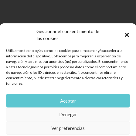
Gestionar el consentimiento de
las cookies
Utilizamos tecnologías como las cookies para almacenar y/o acceder a la
información del dispositivo. Lo hacemos para mejorar la experiencia de
Comunidad de Bienes Open Mall Lanzarote CB
navegación y para mostrar anuncios (no) personalizados. El consentimiento
Aviso legal
a estas tecnologías nos permitirá procesar datos como el comportamiento
de navegación o los ID's únicos en este sitio. No consentir o retirar el
Política de cookies
consentimiento, puede afectar negativamente a ciertas características y
Protección de Datos
funciones.
Reglamento de mascotas
Diseño web
Aceptar
Encuéntranos
Denegar
Ver preferencias