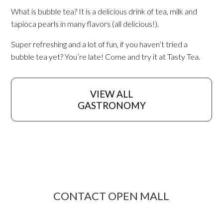
What is bubble tea? It is a delicious drink of tea, milk and
tapioca pearls in many flavors (all delicious!).
Super refreshing and a lot of fun, if you haven’t tried a
bubble tea yet? You’re late! Come and try it at Tasty Tea.
VIEW ALL
GASTRONOMY
CONTACT OPEN MALL