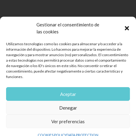
Gestionar el consentimiento de
las cookies
Utilizamos tecnologías como las cookies para almacenar y/o acceder a la
información del dispositivo. Lo hacemos para mejorar la experiencia de
Comunidad de Bienes Open Mall Lanzarote CB
navegación y para mostrar anuncios (no) personalizados. El consentimiento
Aviso legal
a estas tecnologías nos permitirá procesar datos como el comportamiento
de navegación o los ID's únicos en este sitio. No consentir o retirar el
Política de cookies
consentimiento, puede afectar negativamente a ciertas características y
Protección de Datos
funciones.
Reglamento de mascotas
Diseño web
Aceptar
Encuéntranos
Denegar
Ver preferencias
COOKIES POLICY
DATA PROTECTION