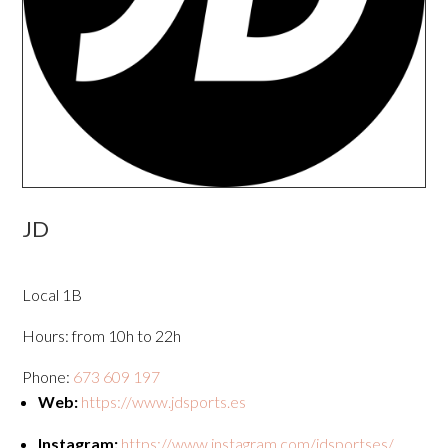
JD
Local 1B
Hours: from 10h to 22h
Phone:
673 609 197
Web:
https://www.jdsports.es
Instagram:
https://www.instagram.com/jdsportses/