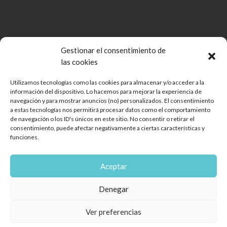
Gestionar el consentimiento de
las cookies
Utilizamos tecnologías como las cookies para almacenar y/o acceder a la
información del dispositivo. Lo hacemos para mejorar la experiencia de
Comunidad de Bienes Open Mall Lanzarote CB
navegación y para mostrar anuncios (no) personalizados. El consentimiento
Aviso legal
a estas tecnologías nos permitirá procesar datos como el comportamiento
de navegación o los ID's únicos en este sitio. No consentir o retirar el
Política de cookies
consentimiento, puede afectar negativamente a ciertas características y
Protección de Datos
funciones.
Reglamento de mascotas
Diseño web
Aceptar
Encuéntranos
Denegar
Ver preferencias