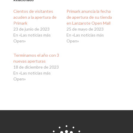
Cientos de visitantes
Primark anuncia la fecha
acuden a la apertura de
de apertura de su tienda
Primark
en Lanzarote Open Mall
23 de junio de 2023
25 de mayo de 2023
En «Las noticias más
En «Las noticias más
Open»
Open»
Terminamos el año con 3
nuevas aperturas
18 de diciembre de 2023
En «Las noticias más
Open»