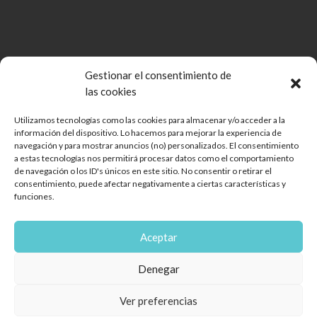
Gestionar el consentimiento de
las cookies
Utilizamos tecnologías como las cookies para almacenar y/o acceder a la
información del dispositivo. Lo hacemos para mejorar la experiencia de
Comunidad de Bienes Open Mall Lanzarote CB
navegación y para mostrar anuncios (no) personalizados. El consentimiento
Aviso legal
a estas tecnologías nos permitirá procesar datos como el comportamiento
de navegación o los ID's únicos en este sitio. No consentir o retirar el
Política de cookies
consentimiento, puede afectar negativamente a ciertas características y
Protección de Datos
funciones.
Reglamento de mascotas
Diseño web
Aceptar
Encuéntranos
Denegar
Ver preferencias