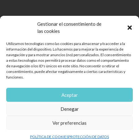
Gestionar el consentimiento de
las cookies
Utilizamos tecnologías como las cookies para almacenar y/o acceder a la
información del dispositivo. Lo hacemos para mejorar la experiencia de
Comunidad de Bienes Open Mall Lanzarote CB
navegación y para mostrar anuncios (no) personalizados. El consentimiento
Aviso legal
a estas tecnologías nos permitirá procesar datos como el comportamiento
de navegación o los ID's únicos en este sitio. No consentir o retirar el
Política de cookies
consentimiento, puede afectar negativamente a ciertas características y
Protección de Datos
funciones.
Reglamento de mascotas
Diseño web
Aceptar
Encuéntranos
Denegar
Ver preferencias
POLÍTICA DE COOKIES
PROTECCIÓN DE DATOS