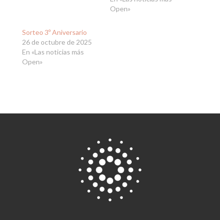
Open»
Sorteo 3º Aniversario
26 de octubre de 2025
En «Las noticias más
Open»