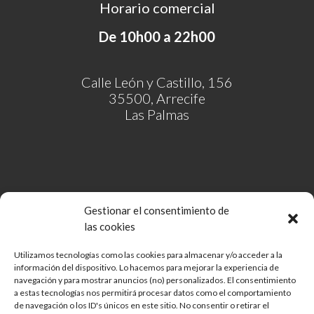
Horario comercial
De 10h00 a 22h00
Calle León y Castillo, 156
35500, Arrecife
Las Palmas
Gestionar el consentimiento de
las cookies
Utilizamos tecnologías como las cookies para almacenar y/o acceder a la
información del dispositivo. Lo hacemos para mejorar la experiencia de
Comunidad de Bienes Open Mall Lanzarote CB
navegación y para mostrar anuncios (no) personalizados. El consentimiento
Aviso legal
a estas tecnologías nos permitirá procesar datos como el comportamiento
de navegación o los ID's únicos en este sitio. No consentir o retirar el
Política de cookies