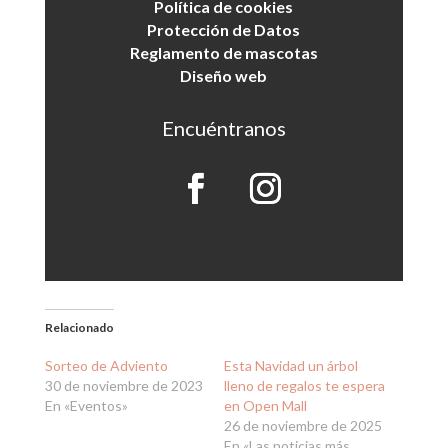
Política de cookies
Protección de Datos
Reglamento de mascotas
Diseño web
Encuéntranos
Relacionado
Sorteo de Adviento
Esta Navidad un árbol
30 de noviembre de 2023
lleno de regalos te espera
En «Eventos»
en Open Mall
26 de noviembre de 2025
En «Las noticias más