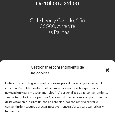
De 10h00 a 22h00
Calle León y Castillo, 156
35500, Arrecife
Las Palmas
Gestionar el consentimiento de
las cookies
Utilizamos tecnologías como las cookies para almacenar y/o acceder a la
información del dispositivo. Lo hacemos para mejorar la experiencia de
Comunidad de Bienes Open Mall Lanzarote CB
navegación y para mostrar anuncios (no) personalizados. El consentimiento
Aviso legal
a estas tecnologías nos permitirá procesar datos como el comportamiento
de navegación o los ID's únicos en este sitio. No consentir o retirar el
Política de cookies
consentimiento, puede afectar negativamente a ciertas características y
Protección de Datos
funciones.
Reglamento de mascotas