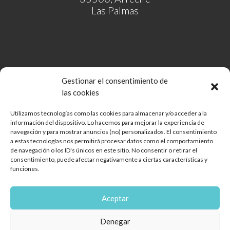
Las Palmas
Gestionar el consentimiento de
las cookies
Utilizamos tecnologías como las cookies para almacenar y/o acceder a la
información del dispositivo. Lo hacemos para mejorar la experiencia de
Comunidad de Bienes Open Mall Lanzarote CB
navegación y para mostrar anuncios (no) personalizados. El consentimiento
Aviso legal
a estas tecnologías nos permitirá procesar datos como el comportamiento
de navegación o los ID's únicos en este sitio. No consentir o retirar el
Política de cookies
consentimiento, puede afectar negativamente a ciertas características y
Protección de Datos
funciones.
Reglamento de mascotas
Diseño web
Aceptar
Encuéntranos
Denegar