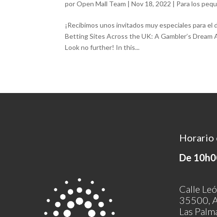
por
Open Mall Team
|
Nov 18, 2022
|
Para los peq
¡Recibimos unos invitados muy especiales para el 
Betting Sites Across the UK: A Gambler’s Dream A
Look no further! In this...
Horario 
De 10h0
Calle Leó
35500, A
Las Palm