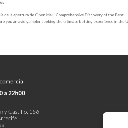
ues
día de la apertura de Open Mall! Comprehensive Discovery of the Best
re you an avid gambler seeking the ultimate betting experience in the 
comercial
0 a 22h00
n y Castillo, 156
rrecife
as