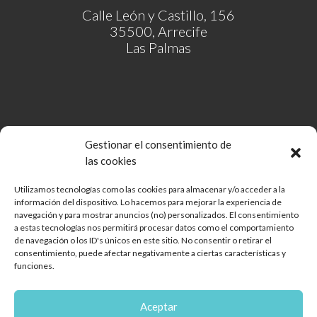
Calle León y Castillo, 156
35500, Arrecife
Las Palmas
Gestionar el consentimiento de
las cookies
Utilizamos tecnologías como las cookies para almacenar y/o acceder a la
información del dispositivo. Lo hacemos para mejorar la experiencia de
Comunidad de Bienes Open Mall Lanzarote CB
navegación y para mostrar anuncios (no) personalizados. El consentimiento
Aviso legal
a estas tecnologías nos permitirá procesar datos como el comportamiento
de navegación o los ID's únicos en este sitio. No consentir o retirar el
Política de cookies
consentimiento, puede afectar negativamente a ciertas características y
Protección de Datos
funciones.
Reglamento de mascotas
Diseño web
Aceptar