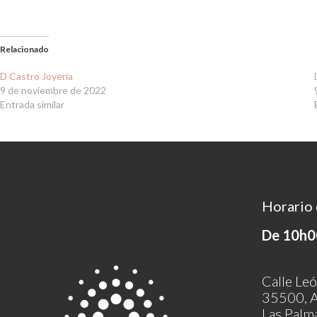
Relacionado
D Castro Joyería
9 de noviembre de 2022
Entrada similar
Horario 
De 10h0
Calle Leó
35500, A
Las Palm