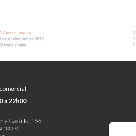
D Castro Jewelry
S
9 de noviembre de 2022
9
Entrada similar
E
comercial
0 a 22h00
n y Castillo, 156
rrecife
as