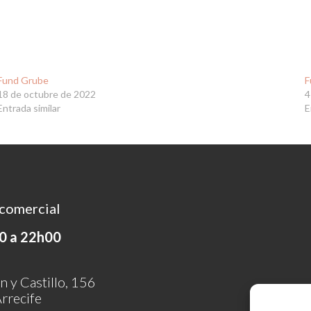
Fund Grube
F
18 de octubre de 2022
4
Entrada similar
E
comercial
0 a 22h00
n y Castillo, 156
rrecife