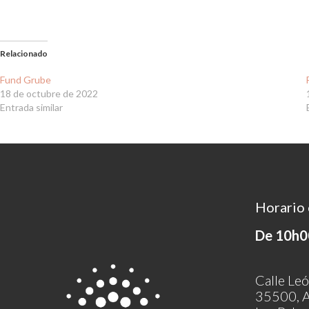
Relacionado
Fund Grube
18 de octubre de 2022
Entrada similar
Horario 
De 10h0
Calle Leó
35500, A