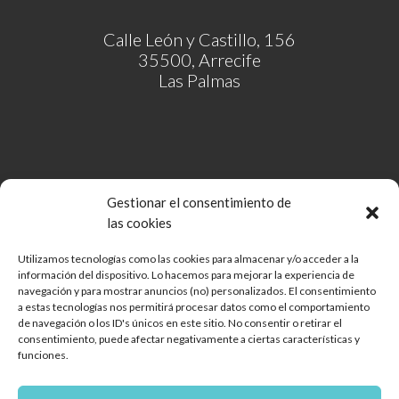
Calle León y Castillo, 156
35500, Arrecife
Las Palmas
Gestionar el consentimiento de
las cookies
Utilizamos tecnologías como las cookies para almacenar y/o acceder a la
información del dispositivo. Lo hacemos para mejorar la experiencia de
Comunidad de Bienes Open Mall Lanzarote CB
navegación y para mostrar anuncios (no) personalizados. El consentimiento
Aviso legal
a estas tecnologías nos permitirá procesar datos como el comportamiento
de navegación o los ID's únicos en este sitio. No consentir o retirar el
Política de cookies
consentimiento, puede afectar negativamente a ciertas características y
Protección de Datos
funciones.
Reglamento de mascotas
Diseño web