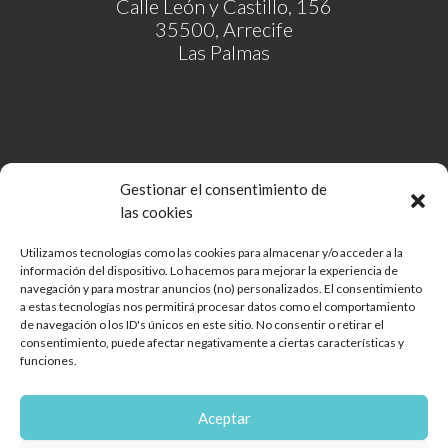
Calle León y Castillo, 156
35500, Arrecife
Las Palmas
Gestionar el consentimiento de
las cookies
Utilizamos tecnologías como las cookies para almacenar y/o acceder a la
información del dispositivo. Lo hacemos para mejorar la experiencia de
Comunidad de Bienes Open Mall Lanzarote CB
navegación y para mostrar anuncios (no) personalizados. El consentimiento
Aviso legal
a estas tecnologías nos permitirá procesar datos como el comportamiento
de navegación o los ID's únicos en este sitio. No consentir o retirar el
Política de cookies
consentimiento, puede afectar negativamente a ciertas características y
Protección de Datos
funciones.
Reglamento de mascotas
Diseño web
Aceptar