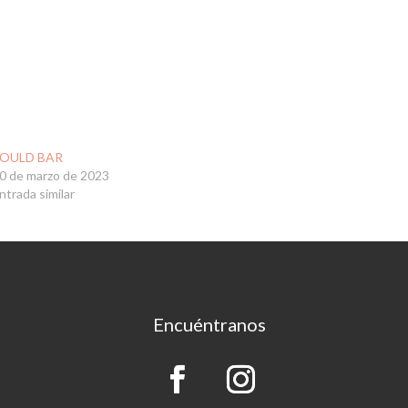
OULD BAR
0 de marzo de 2023
ntrada similar
Encuéntranos