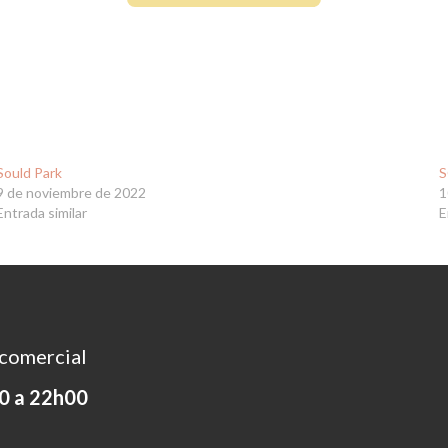
Sould Park
S
9 de noviembre de 2022
1
Entrada similar
E
comercial
0 a 22h00