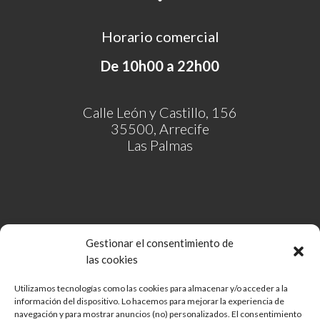
Horario comercial
De 10h00 a 22h00
Calle León y Castillo, 156
35500, Arrecife
Las Palmas
Gestionar el consentimiento de
las cookies
Utilizamos tecnologías como las cookies para almacenar y/o acceder a la
información del dispositivo. Lo hacemos para mejorar la experiencia de
Comunidad de Bienes Open Mall Lanzarote CB
navegación y para mostrar anuncios (no) personalizados. El consentimiento