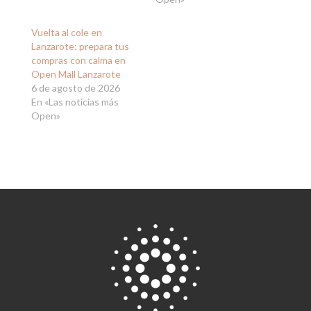
Vuelta al cole en
Lanzarote: prepara tus
compras con calma en
Open Mall Lanzarote
6 de agosto de 2026
En «Las noticias más
Open»